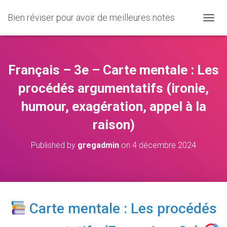
Bien réviser pour avoir de meilleures notes
O
U
V
R
I
Français – 3e – Carte mentale : Les
R
/
procédés argumentatifs (ironie,
F
humour, exagération, appel à la
E
R
raison)
M
E
R
Published by
gregadmin
on
4 décembre 2024
L
A
N
A
V
I
Carte mentale : Les procédés
G
A