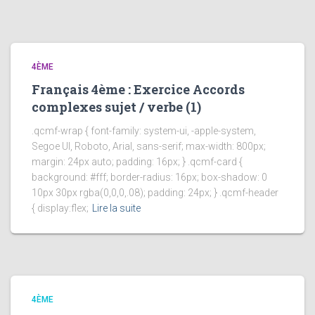
4ÈME
Français 4ème : Exercice Accords
complexes sujet / verbe (1)
.qcmf-wrap { font-family: system-ui, -apple-system,
Segoe UI, Roboto, Arial, sans-serif; max-width: 800px;
margin: 24px auto; padding: 16px; } .qcmf-card {
background: #fff; border-radius: 16px; box-shadow: 0
10px 30px rgba(0,0,0,.08); padding: 24px; } .qcmf-header
{ display:flex;
Lire la suite
4ÈME