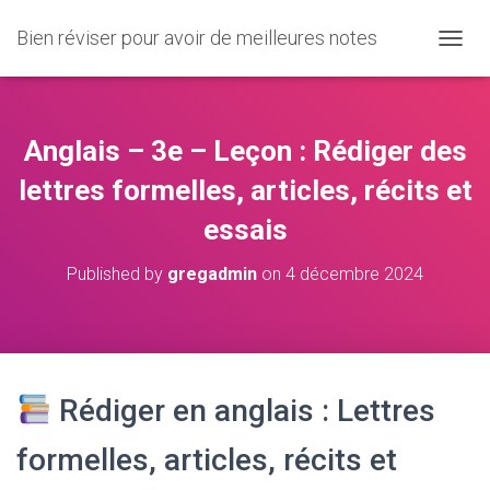
Bien réviser pour avoir de meilleures notes
O
U
V
R
I
Anglais – 3e – Leçon : Rédiger des
R
/
lettres formelles, articles, récits et
F
essais
E
R
M
Published by
gregadmin
on
4 décembre 2024
E
R
L
A
N
A
Rédiger en anglais : Lettres
V
I
formelles, articles, récits et
G
A