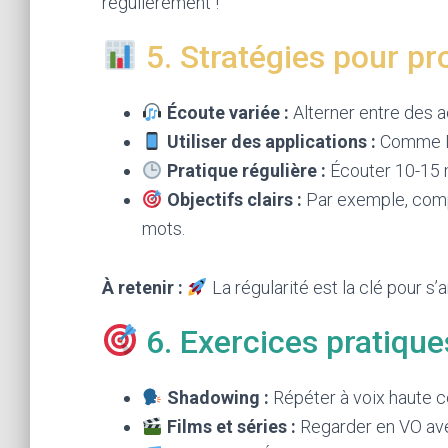
régulièrement !
5. Stratégies pour p
Écoute variée :
Alterner entre des ac
Utiliser des applications :
Comme BB
Pratique régulière :
Écouter 10-15 mi
Objectifs clairs :
Par exemple, compr
mots.
À retenir :
La régularité est la clé pour s’
6. Exercices pratiqu
Shadowing :
Répéter à voix haute c
Films et séries :
Regarder en VO avec