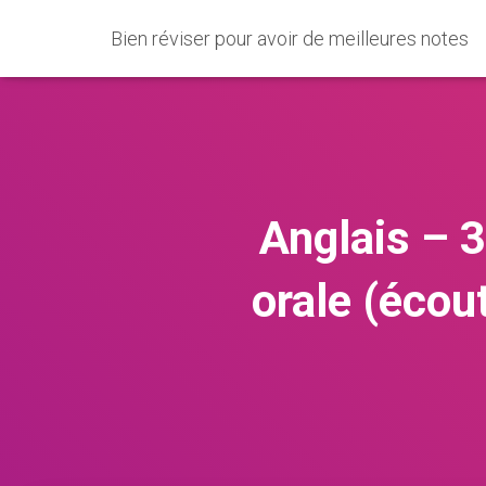
Bien réviser pour avoir de meilleures notes
Anglais – 
orale (écou