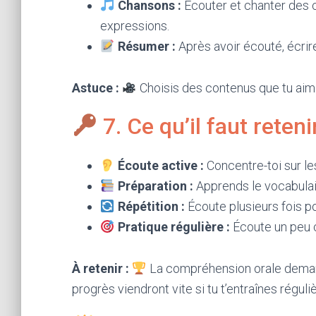
Chansons :
Écouter et chanter des 
expressions.
Résumer :
Après avoir écouté, écrir
Astuce :
Choisis des contenus que tu aime
7. Ce qu’il faut reten
Écoute active :
Concentre-toi sur le
Préparation :
Apprends le vocabulair
Répétition :
Écoute plusieurs fois po
Pratique régulière :
Écoute un peu c
À retenir :
La compréhension orale demande
progrès viendront vite si tu t’entraînes réguli