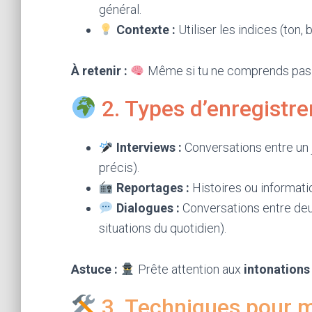
général.
Contexte :
Utiliser les indices (ton, 
À retenir :
Même si tu ne comprends pas tou
2. Types d’enregistr
Interviews :
Conversations entre un j
précis).
Reportages :
Histoires ou informati
Dialogues :
Conversations entre deu
situations du quotidien).
Astuce :
Prête attention aux
intonations
3. Techniques pour 