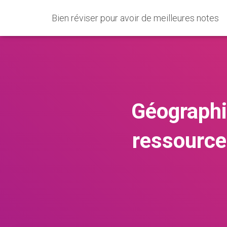
Bien réviser pour avoir de meilleures notes
Géographi
ressources