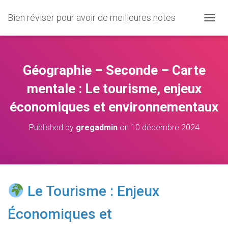
Bien réviser pour avoir de meilleures notes
O
U
V
R
I
Géographie – Seconde – Carte
R
/
mentale : Le tourisme, enjeux
F
économiques et environnementaux
E
R
M
Published by
gregadmin
on
10 décembre 2024
E
R
L
A
N
A
Le Tourisme : Enjeux
V
I
Économiques et
G
A