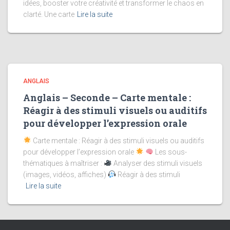
idées, booster votre créativité et transformer le chaos en
clarté. Une carte
Lire la suite
ANGLAIS
Anglais – Seconde – Carte mentale :
Réagir à des stimuli visuels ou auditifs
pour développer l’expression orale
Carte mentale : Réagir à des stimuli visuels ou auditifs
pour développer l’expression orale
Les sous-
thématiques à maîtriser :
Analyser des stimuli visuels
(images, vidéos, affiches)
Réagir à des stimuli
Lire la suite