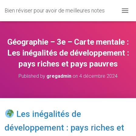
Bien réviser pour avoir de meilleures notes
O
U
V
R
I
Géographie – 3e – Carte mentale :
R
/
Les inégalités de développement :
F
pays riches et pays pauvres
E
R
M
Published by
gregadmin
on
4 décembre 2024
E
R
L
A
N
A
Les inégalités de
V
I
développement : pays riches et
G
A