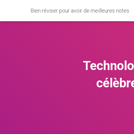
Bien réviser pour avoir de meilleures notes
Technolo
célèbr