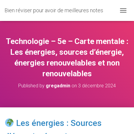
Bien réviser pour avoir de meilleures notes
O
U
V
R
I
Technologie – 5e – Carte mentale :
R
/
Les énergies, sources d’énergie,
F
énergies renouvelables et non
E
R
renouvelables
M
E
R
Published by
gregadmin
on
3 décembre 2024
L
A
N
A
V
I
Les énergies : Sources
G
A