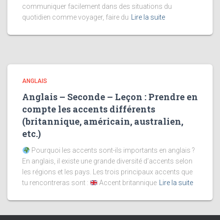
communiquer facilement dans des situations du
quotidien comme voyager, faire du
Lire la suite
ANGLAIS
Anglais – Seconde – Leçon : Prendre en
compte les accents différents
(britannique, américain, australien,
etc.)
Pourquoi les accents sont-ils importants en anglais ?
En anglais, il existe une grande diversité d’accents selon
les régions et les pays. Les trois principaux accents que
tu rencontreras sont :
Accent britannique
Lire la suite