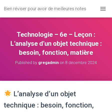
Bien réviser pour avoir de meilleures notes
O
U
V
R
I
Technologie – 6e – Leçon :
R
/
L’analyse d’un objet technique :
F
besoin, fonction, matière
E
R
M
Published by
gregadmin
on
8 décembre 2024
E
R
L
A
N
A
L’analyse d’un objet
V
I
technique : besoin, fonction,
G
A