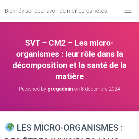
Bien réviser pour avoir de meilleures notes
O
U
V
R
I
SVT – CM2 – Les micro-
R
/
organismes : leur rôle dans la
F
décomposition et la santé de la
E
R
matière
M
E
R
Published by
gregadmin
on
8 décembre 2024
L
A
N
A
V
I
LES MICRO-ORGANISMES :
G
A