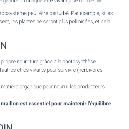
e géante où chaque être vivant joue un rôle.
 l’écosystème peut être perturbé. Par exemple, si les
nt, les plantes ne seront plus pollinisées, et cela
ON
ur propre nourriture grâce à la photosynthèse.
’autres êtres vivants pour survivre (herbivores,
la matière organique pour nourrir les producteurs.
maillon est essentiel pour maintenir l’équilibre
OIN