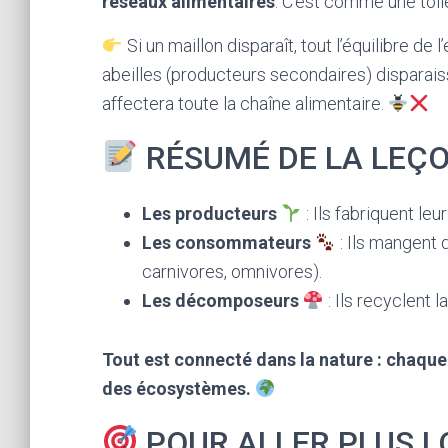
réseaux alimentaires
. C’est comme une toil
Si un maillon disparaît, tout l’équilibre de
abeilles (producteurs secondaires) disparaisse
affectera toute la chaîne alimentaire.
RÉSUMÉ DE LA LEÇ
Les producteurs
: Ils fabriquent le
Les consommateurs
: Ils mangent d
carnivores, omnivores).
Les décomposeurs
: Ils recyclent 
Tout est connecté dans la nature : chaque 
des écosystèmes.
POUR ALLER PLUS L