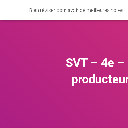
Bien réviser pour avoir de meilleures notes
SVT – 4e – 
producteu