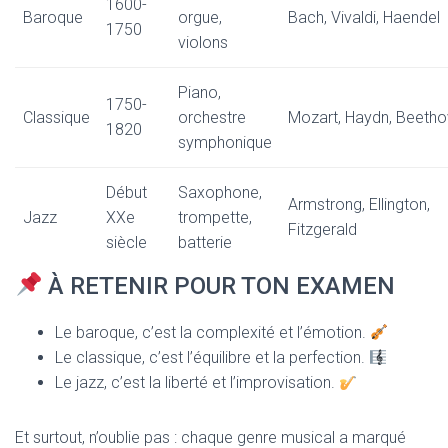
1600-
Baroque
orgue,
Bach, Vivaldi, Haendel
1750
violons
Piano,
1750-
Classique
orchestre
Mozart, Haydn, Beeth
1820
symphonique
Début
Saxophone,
Armstrong, Ellington,
Jazz
XXe
trompette,
Fitzgerald
siècle
batterie
À RETENIR POUR TON EXAMEN
Le baroque, c’est la complexité et l’émotion.
Le classique, c’est l’équilibre et la perfection.
Le jazz, c’est la liberté et l’improvisation.
Et surtout, n’oublie pas : chaque genre musical a marqué