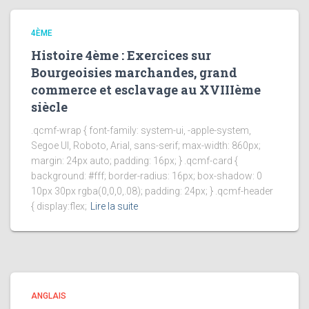
4ÈME
Histoire 4ème : Exercices sur
Bourgeoisies marchandes, grand
commerce et esclavage au XVIIIème
siècle
.qcmf-wrap { font-family: system-ui, -apple-system,
Segoe UI, Roboto, Arial, sans-serif; max-width: 860px;
margin: 24px auto; padding: 16px; } .qcmf-card {
background: #fff; border-radius: 16px; box-shadow: 0
10px 30px rgba(0,0,0,.08); padding: 24px; } .qcmf-header
{ display:flex;
Lire la suite
ANGLAIS