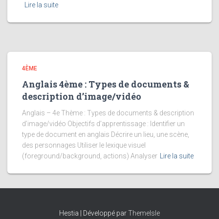
Lire la suite
4ÈME
Anglais 4ème : Types de documents &
description d’image/vidéo
Anglais – 4e Thème : Types de documents & description
d’image/vidéo Objectifs d’apprentissage : Identifier un
type de document en anglais Décrire un lieu, une scène,
des personnages Utiliser le lexique visuel
(foreground/background, actions) Analyser
Lire la suite
Hestia | Développé par
ThemeIsle