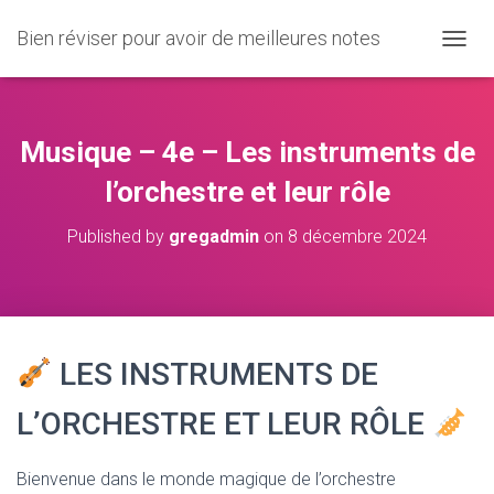
Bien réviser pour avoir de meilleures notes
O
U
V
R
I
Musique – 4e – Les instruments de
R
/
l’orchestre et leur rôle
F
E
Published by
gregadmin
on
8 décembre 2024
R
M
E
R
L
A
LES INSTRUMENTS DE
N
A
V
L’ORCHESTRE ET LEUR RÔLE
I
G
A
Bienvenue dans le monde magique de l’orchestre