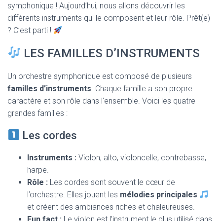
T
symphonique ! Aujourd’hui, nous allons découvrir les
I
différents instruments qui le composent et leur rôle. Prêt(e)
O
N
? C’est parti !
LES FAMILLES D’INSTRUMENTS
Un orchestre symphonique est composé de plusieurs
familles d’instruments
. Chaque famille a son propre
caractère et son rôle dans l’ensemble. Voici les quatre
grandes familles :
Les cordes
Instruments :
Violon, alto, violoncelle, contrebasse,
harpe.
Rôle :
Les cordes sont souvent le cœur de
l’orchestre. Elles jouent les
mélodies principales
et créent des ambiances riches et chaleureuses.
Fun fact :
Le violon est l’instrument le plus utilisé dans