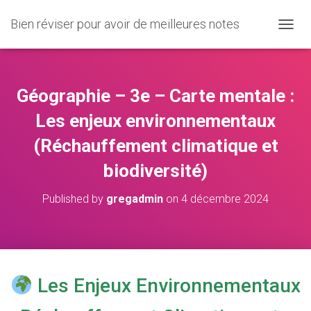
Bien réviser pour avoir de meilleures notes
O
U
V
R
I
Géographie – 3e – Carte mentale :
R
/
Les enjeux environnementaux
F
(Réchauffement climatique et
E
R
biodiversité)
M
E
R
Published by
gregadmin
on
4 décembre 2024
L
A
N
A
V
I
Les Enjeux Environnementaux
G
A