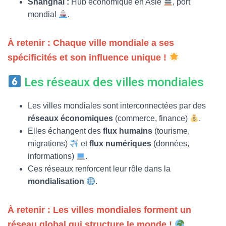
Shanghai :
Hub économique en Asie
, port
mondial
.
À retenir : Chaque ville mondiale a ses
spécificités et son influence unique !
Les réseaux des villes mondiales
Les villes mondiales sont interconnectées par des
réseaux économiques
(commerce, finance)
.
Elles échangent des
flux humains
(tourisme,
migrations)
et
flux numériques
(données,
informations)
.
Ces réseaux renforcent leur rôle dans la
mondialisation
.
À retenir : Les villes mondiales forment un
réseau global qui structure le monde !