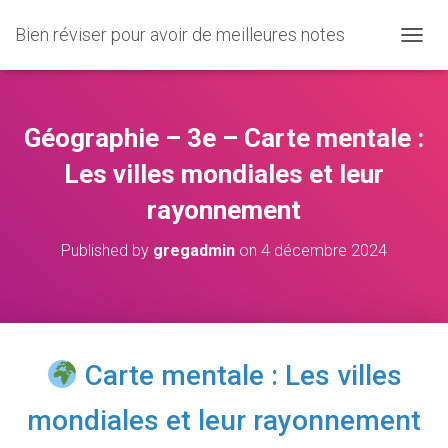
Bien réviser pour avoir de meilleures notes
O
U
V
R
I
Géographie – 3e – Carte mentale :
R
/
Les villes mondiales et leur
F
rayonnement
E
R
M
Published by
gregadmin
on
4 décembre 2024
E
R
L
A
N
A
Carte mentale : Les villes
V
I
mondiales et leur rayonnement
G
A