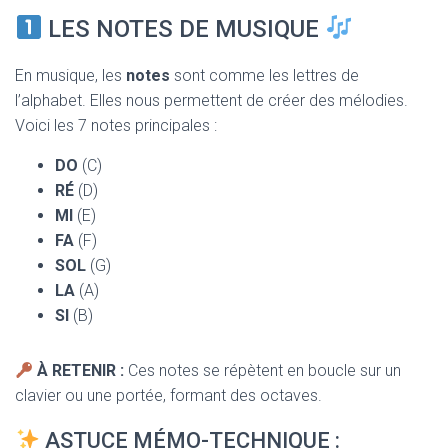
T
I
LES NOTES DE MUSIQUE
O
N
En musique, les
notes
sont comme les lettres de
l’alphabet. Elles nous permettent de créer des mélodies.
Voici les 7 notes principales :
DO
(C)
RÉ
(D)
MI
(E)
FA
(F)
SOL
(G)
LA
(A)
SI
(B)
À RETENIR :
Ces notes se répètent en boucle sur un
clavier ou une portée, formant des octaves.
ASTUCE MÉMO-TECHNIQUE :