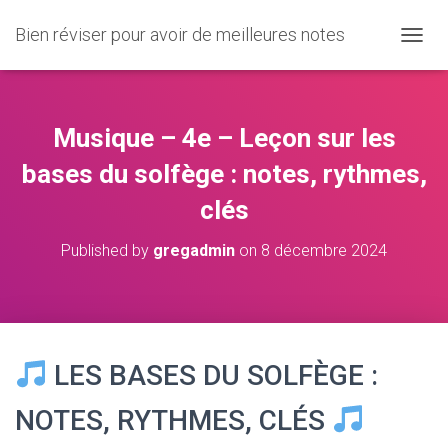
Bien réviser pour avoir de meilleures notes
O
U
V
R
I
Musique – 4e – Leçon sur les
R
/
bases du solfège : notes, rythmes,
F
clés
E
R
M
Published by
gregadmin
on
8 décembre 2024
E
R
L
A
N
A
LES BASES DU SOLFÈGE :
V
I
NOTES, RYTHMES, CLÉS
G
A