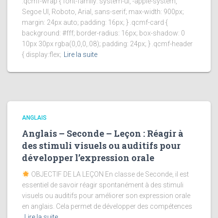
.qcmf-wrap { font-family: system-ui, -apple-system,
Segoe UI, Roboto, Arial, sans-serif; max-width: 900px;
margin: 24px auto; padding: 16px; } .qcmf-card {
background: #fff; border-radius: 16px; box-shadow: 0
10px 30px rgba(0,0,0,.08); padding: 24px; } .qcmf-header
{ display:flex;
Lire la suite
ANGLAIS
Anglais – Seconde – Leçon : Réagir à
des stimuli visuels ou auditifs pour
développer l’expression orale
OBJECTIF DE LA LEÇON En classe de Seconde, il est
essentiel de savoir réagir spontanément à des stimuli
visuels ou auditifs pour améliorer son expression orale
en anglais. Cela permet de développer des compétences
Lire la suite