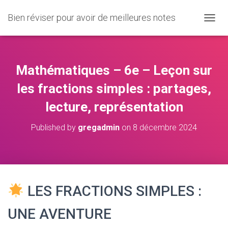
Bien réviser pour avoir de meilleures notes
O
U
V
R
I
Mathématiques – 6e – Leçon sur
R
/
les fractions simples : partages,
F
lecture, représentation
E
R
M
Published by
gregadmin
on
8 décembre 2024
E
R
L
A
N
A
LES FRACTIONS SIMPLES :
V
I
UNE AVENTURE
G
A