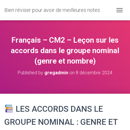
Bien réviser pour avoir de meilleures notes
O
U
V
R
I
Français – CM2 – Leçon sur les
R
/
accords dans le groupe nominal
F
(genre et nombre)
E
R
M
Published by
gregadmin
on
8 décembre 2024
E
R
L
A
N
A
LES ACCORDS DANS LE
V
I
GROUPE NOMINAL : GENRE ET
G
A