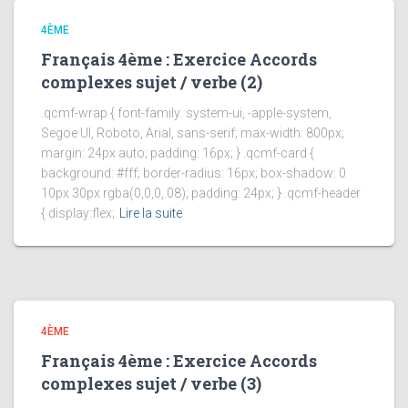
4ÈME
Français 4ème : Exercice Accords
complexes sujet / verbe (2)
.qcmf-wrap { font-family: system-ui, -apple-system,
Segoe UI, Roboto, Arial, sans-serif; max-width: 800px;
margin: 24px auto; padding: 16px; } .qcmf-card {
background: #fff; border-radius: 16px; box-shadow: 0
10px 30px rgba(0,0,0,.08); padding: 24px; } .qcmf-header
{ display:flex;
Lire la suite
4ÈME
Français 4ème : Exercice Accords
complexes sujet / verbe (3)