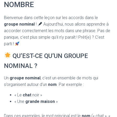
T
NOMBRE
I
O
N
Bienvenue dans cette leçon sur les accords dans le
groupe nominal
!
Aujourd’hui, nous allons apprendre à
accorder correctement les mots dans une phrase. Pas de
panique, c’est plus simple qu’il n’y paraît ! Prêt(e) ? C’est
parti !
QU’EST-CE QU’UN GROUPE
NOMINAL ?
Un
groupe nominal
, c’est un ensemble de mots qui
s’organisent autour d’un
nom
. Par exemple :
« Le
chat
noir »
« Une
grande maison
»
Dans ces exemples, le mot principal est le
nom
(« chat », «