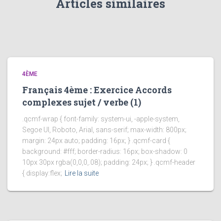
Articles similaires
4ÈME
Français 4ème : Exercice Accords
complexes sujet / verbe (1)
.qcmf-wrap { font-family: system-ui, -apple-system,
Segoe UI, Roboto, Arial, sans-serif; max-width: 800px;
margin: 24px auto; padding: 16px; } .qcmf-card {
background: #fff; border-radius: 16px; box-shadow: 0
10px 30px rgba(0,0,0,.08); padding: 24px; } .qcmf-header
{ display:flex;
Lire la suite