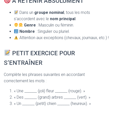
À RETENIR ABSOLUMENT
Dans un
groupe nominal
, tous les mots
s’accordent avec le
nom principal
.
Genre
: Masculin ou féminin.
Nombre
: Singulier ou pluriel.
Attention aux exceptions (chevaux, journaux, etc.) !
PETIT EXERCICE POUR
S’ENTRAÎNER
Complète les phrases suivantes en accordant
correctement les mots :
« Une _______ (joli) fleur _______ (rouge). »
« Des _______ (grand) arbres _______ (vert). »
« Un _______ (petit) chien _______ (heureux). »