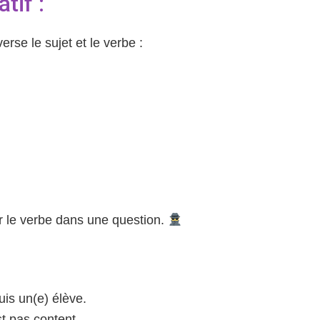
tif :
verse le sujet et le verbe :
 le verbe dans une question.
uis un(e) élève.
st pas content.