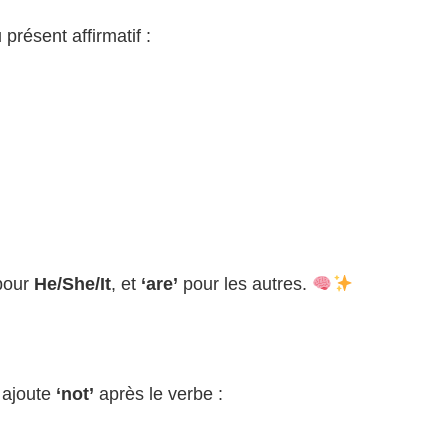
présent affirmatif :
our
He/She/It
, et
‘are’
pour les autres.
:
 ajoute
‘not’
après le verbe :