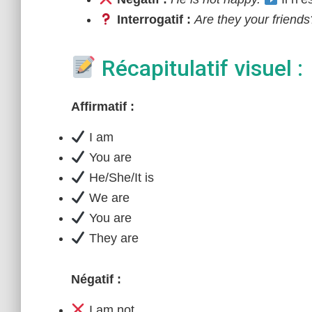
Interrogatif :
Are they your friends
Récapitulatif visuel :
Affirmatif :
I am
You are
He/She/It is
We are
You are
They are
Négatif :
I am not