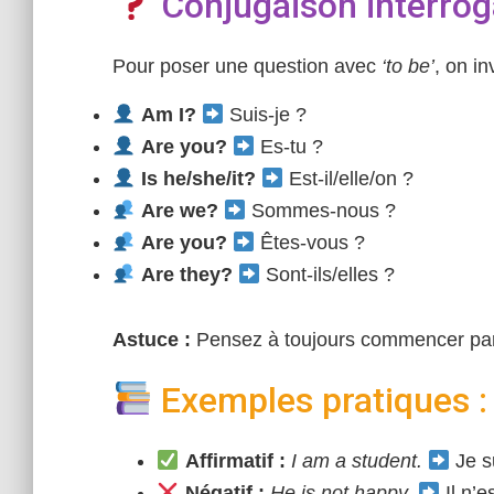
Conjugaison interroga
Pour poser une question avec
‘to be’
, on in
Am I?
Suis-je ?
Are you?
Es-tu ?
Is he/she/it?
Est-il/elle/on ?
Are we?
Sommes-nous ?
Are you?
Êtes-vous ?
Are they?
Sont-ils/elles ?
Astuce :
Pensez à toujours commencer par
Exemples pratiques :
Affirmatif :
I am a student.
Je s
Négatif :
He is not happy.
Il n’e