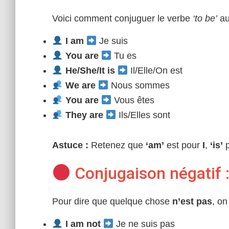
Voici comment conjuguer le verbe
‘to be’
au 
I am
Je suis
You are
Tu es
He/She/It is
Il/Elle/On est
We are
Nous sommes
You are
Vous êtes
They are
Ils/Elles sont
Astuce :
Retenez que
‘am’
est pour
I
,
‘is’
p
Conjugaison négatif 
Pour dire que quelque chose
n’est pas
, on
I am not
Je ne suis pas