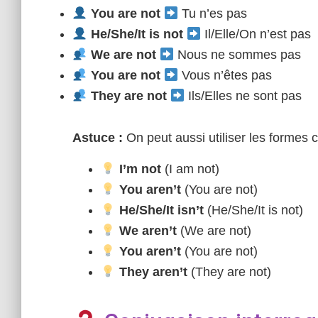
You are not
Tu n’es pas
He/She/It is not
Il/Elle/On n’est pas
We are not
Nous ne sommes pas
You are not
Vous n’êtes pas
They are not
Ils/Elles ne sont pas
Astuce :
On peut aussi utiliser les formes c
I’m not
(I am not)
You aren’t
(You are not)
He/She/It isn’t
(He/She/It is not)
We aren’t
(We are not)
You aren’t
(You are not)
They aren’t
(They are not)