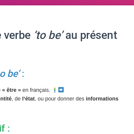
e verbe
‘to be’
au présent
to be’
:
e
« être »
en français.
entité
, de
l’état
, ou pour donner des
informations
f :