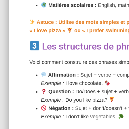
Matières scolaires :
English, math,
Astuce : Utilise des mots simples et 
« I love pizza »
ou « I prefer swimmin
Les structures de ph
Voici comment construire des phrases simpl
Affirmation :
Sujet + verbe + com
Exemple :
I love chocolate.
Question :
Do/Does + sujet + ver
Exemple :
Do you like pizza?
Négation :
Sujet + don’t/doesn’t 
Exemple :
I don’t like vegetables.