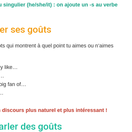
 singulier (he/she/it) : on ajoute un
-s
au verbe
er ses goûts
ots qui montrent à quel point tu aimes ou n’aimes
ly like…
y…
 big fan of…
e…
discours plus naturel et plus intéressant !
arler des goûts