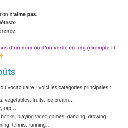
u’on
n’aime pas
.
déteste
.
érence
.
ivis d’un
nom
ou d’un
verbe en -ing
(exemple : I
oûts
du vocabulaire ! Voici les catégories principales :
a, vegetables, fruits, ice cream…
zz, rap…
 books, playing video games, dancing, drawing…
ming, tennis, running…