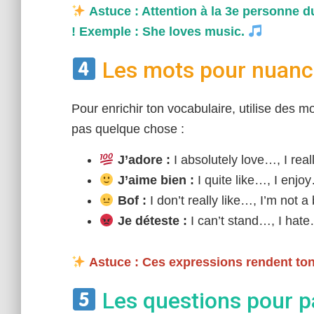
Astuce : Attention à la 3e personne du
! Exemple : She loves music.
Les mots pour nuanc
Pour enrichir ton vocabulaire, utilise des m
pas quelque chose :
J’adore :
I absolutely love…, I real
J’aime bien :
I quite like…, I enjo
Bof :
I don’t really like…, I’m not a
Je déteste :
I can’t stand…, I hat
Astuce : Ces expressions rendent ton 
Les questions pour p