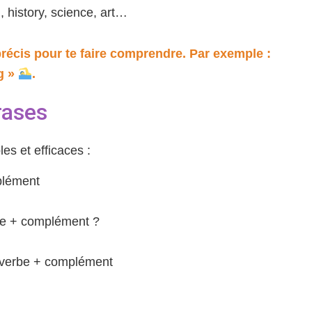
 history, science, art…
précis pour te faire comprendre. Par exemple :
g »
.
rases
es et efficaces :
plément
be + complément ?
+ verbe + complément