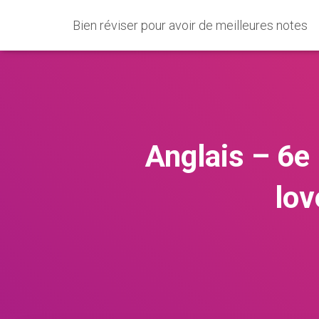
Bien réviser pour avoir de meilleures notes
Anglais – 6e 
lov