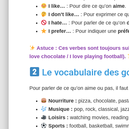
I like…
: Pour dire ce qu’on
aime
.
I don’t like…
: Pour exprimer ce q
I hate…
: Pour parler de ce qu’on
I prefer…
: Pour indiquer une
préf
Astuce : Ces verbes sont toujours su
love
chocolate
/ I love
playing football
).
Le vocabulaire des g
Pour parler de ce qu’on aime ou pas, il faut 
Nourriture :
pizza, chocolate, past
Musique :
pop, rock, classical, ja
Loisirs :
watching movies, reading
Sports :
football, basketball, swim