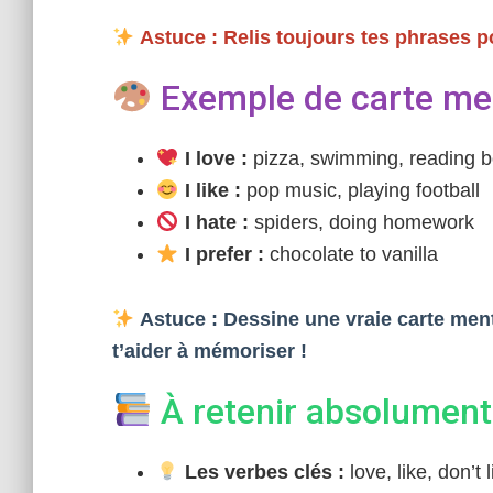
Astuce : Relis toujours tes phrases po
Exemple de carte men
I love :
pizza, swimming, reading 
I like :
pop music, playing football
I hate :
spiders, doing homework
I prefer :
chocolate to vanilla
Astuce : Dessine une vraie carte men
t’aider à mémoriser !
À retenir absolument
Les verbes clés :
love, like, don’t 