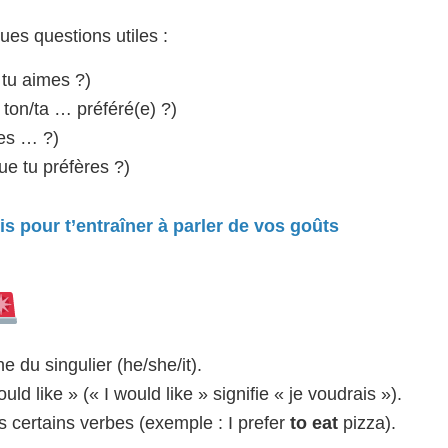
es questions utiles :
tu aimes ?)
 ton/ta … préféré(e) ?)
es … ?)
e tu préfères ?)
s pour t’entraîner à parler de vos goûts
 du singulier (he/she/it).
ld like » (« I would like » signifie « je voudrais »).
ès certains verbes (exemple : I prefer
to eat
pizza).