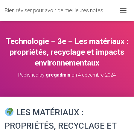
Bien réviser pour avoir de meilleures notes
O
U
V
R
I
Technologie – 3e – Les matériaux :
R
/
propriétés, recyclage et impacts
F
environnementaux
E
R
M
Published by
gregadmin
on
4 décembre 2024
E
R
L
A
N
A
LES MATÉRIAUX :
V
I
PROPRIÉTÉS, RECYCLAGE ET
G
A