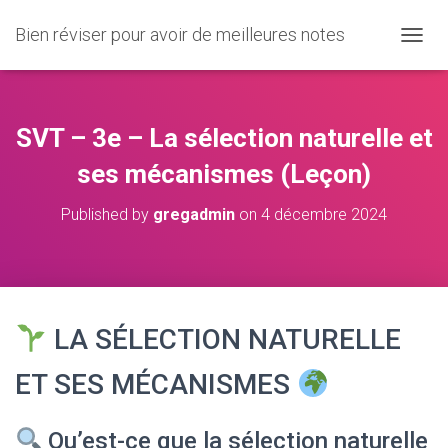
Bien réviser pour avoir de meilleures notes
O
U
V
R
I
SVT – 3e – La sélection naturelle et
R
/
ses mécanismes (Leçon)
F
E
Published by
gregadmin
on
4 décembre 2024
R
M
E
R
L
A
LA SÉLECTION NATURELLE
N
A
V
ET SES MÉCANISMES
I
G
A
Qu’est-ce que la sélection naturelle