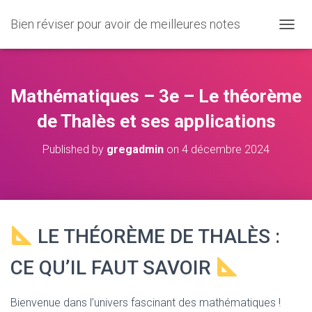
Bien réviser pour avoir de meilleures notes
O
U
V
R
I
Mathématiques – 3e – Le théorème
R
/
de Thalès et ses applications
F
E
Published by
gregadmin
on
4 décembre 2024
R
M
E
R
L
A
LE THÉORÈME DE THALÈS :
N
A
V
CE QU’IL FAUT SAVOIR
I
G
A
Bienvenue dans l’univers fascinant des mathématiques !