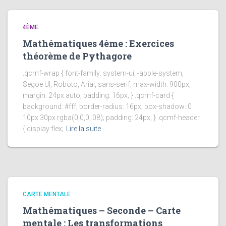
4ÈME
Mathématiques 4ème : Exercices
théorème de Pythagore
.qcmf-wrap { font-family: system-ui, -apple-system,
Segoe UI, Roboto, Arial, sans-serif; max-width: 900px;
margin: 24px auto; padding: 16px; } .qcmf-card {
background: #fff; border-radius: 16px; box-shadow: 0
10px 30px rgba(0,0,0,.08); padding: 24px; } .qcmf-header
{ display:flex;
Lire la suite
CARTE MENTALE
Mathématiques – Seconde – Carte
mentale : Les transformations