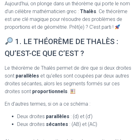
T
Aujourd’hui, on plonge dans un théorème qui porte le nom
I
d’un célèbre mathématicien grec :
Thalès
. Ce théorème
O
N
est une clé magique pour résoudre des problèmes de
proportions et de géométrie. Prêt(e) ? C’est parti !
1. LE THÉORÈME DE THALÈS :
QU’EST-CE QUE C’EST ?
Le théorème de Thalès permet de dire que si deux droites
sont
parallèles
et qu’elles sont coupées par deux autres
droites sécantes, alors les segments formés sur ces
droites sont
proportionnels
.
En d’autres termes, si on a ce schéma :
Deux droites
parallèles
: (d) et (d’)
Deux droites
sécantes
: (AB) et (AC)