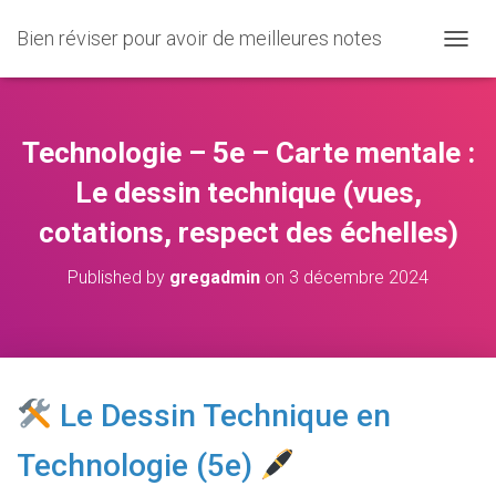
Bien réviser pour avoir de meilleures notes
O
U
V
R
I
Technologie – 5e – Carte mentale :
R
/
Le dessin technique (vues,
F
cotations, respect des échelles)
E
R
M
Published by
gregadmin
on
3 décembre 2024
E
R
L
A
N
A
Le Dessin Technique en
V
I
Technologie (5e)
G
A