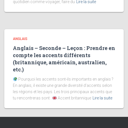
quotidien comme voyager, faire du
Lire la suite
ANGLAIS
Anglais – Seconde – Leçon : Prendre en
compte les accents différents
(britannique, américain, australien,
etc.)
Pourquoi les accents sont-ils importants en anglais ?
En anglais, il existe une grande diversité d’accents selon
les régions et les pays. Les trois principaux accents que
tu rencontreras sont :
Accent britannique
Lire la suite