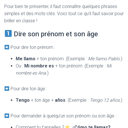
T
Pour bien te présenter, il faut connaître quelques phrases
I
O
simples et des mots-clés. Voici tout ce qu’il faut savoir pour
N
briller en classe !
Dire son prénom et son âge
Pour dire ton prénom :
Me llamo
+ ton prénom. (Exemple :
Me llamo Pablo.
)
Ou :
Mi nombre es
+ ton prénom. (Exemple :
Mi
nombre es Ana.
)
Pour dire ton âge :
Tengo
+ ton âge +
años
. (Exemple :
Tengo 12 años.
)
Pour demander à quelqu’un son prénom ou son âge :
Comment tu t’appelles ?
¿Cómo te llamas?