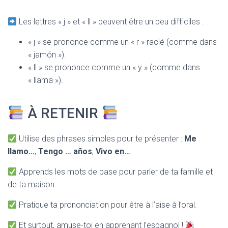
Les lettres « j » et « ll » peuvent être un peu difficiles :
« j » se prononce comme un « r » raclé (comme dans
« jamón »).
« ll » se prononce comme un « y » (comme dans
« llama »).
À RETENIR
Utilise des phrases simples pour te présenter :
Me
llamo…
,
Tengo … años
,
Vivo en…
.
Apprends les mots de base pour parler de ta famille et
de ta maison.
Pratique ta prononciation pour être à l’aise à l’oral.
Et surtout, amuse-toi en apprenant l’espagnol !