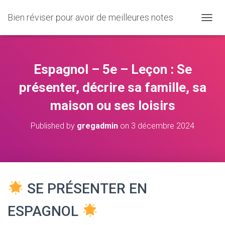
Bien réviser pour avoir de meilleures notes
O
U
V
R
I
Espagnol – 5e – Leçon : Se
R
/
présenter, décrire sa famille, sa
F
maison ou ses loisirs
E
R
M
Published by
gregadmin
on
3 décembre 2024
E
R
L
A
N
A
SE PRÉSENTER EN
V
I
ESPAGNOL
G
A