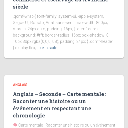
siècle
.qcmf-wrap { font-family: system-ui, -apple-system,
Segoe UI, Roboto, Arial, sans-serif; max-width: 860px;
margin: 24px auto; padding: 16px; } .qcmf-card {
background: #fff; border-radius: 16px; box-shadow: 0
10px 30px rgba(0,0,0,.08); padding: 24px; } .qcmf-header
{ display:flex;
Lire la suite
ANGLAIS
Anglais – Seconde – Carte mentale :
Raconter une histoire ou un
événement en respectant une
chronologie
Carte mentale : Raconter une histoire ou un événement