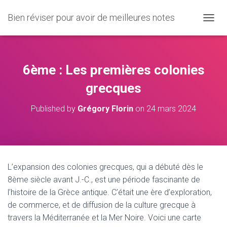
Bien réviser pour avoir de meilleures notes
O
U
V
R
I
6ème : Les premières colonies
R
/
grecques
F
E
Published by
Grégory Florin
on
24 mars 2024
R
M
E
R
L
A
L’expansion des colonies grecques, qui a débuté dès le
N
8ème siècle avant J.-C., est une période fascinante de
A
V
l’histoire de la Grèce antique. C’était une ère d’exploration,
I
de commerce, et de diffusion de la culture grecque à
G
travers la Méditerranée et la Mer Noire. Voici une carte
A