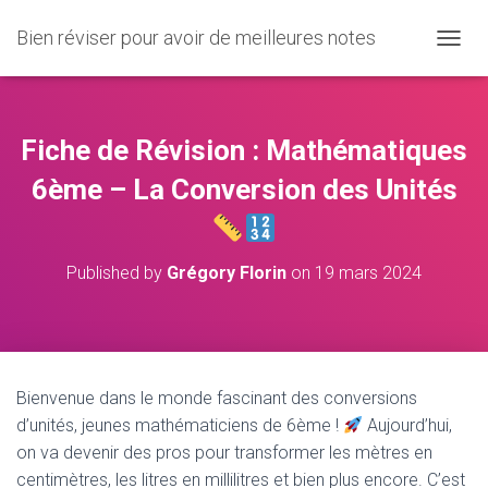
Bien réviser pour avoir de meilleures notes
O
U
V
R
I
Fiche de Révision : Mathématiques
R
/
6ème – La Conversion des Unités
F
E
R
M
Published by
Grégory Florin
on
19 mars 2024
E
R
L
A
N
A
Bienvenue dans le monde fascinant des conversions
V
d’unités, jeunes mathématiciens de 6ème !
Aujourd’hui,
I
G
on va devenir des pros pour transformer les mètres en
A
centimètres, les litres en millilitres et bien plus encore. C’est