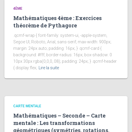
4ÈME
Mathématiques 4ème : Exercices
théorème de Pythagore
.qcmf-wrap { font-family: system-ui, -apple-system,
Segoe UI, Roboto, Arial, sans-serif; max-width: 900px;
margin: 24px auto; padding: 16px; } .qcmf-card {
background: #fff; border-radius: 16px; box-shadow: 0
10px 30px rgba(0,0,0,.08); padding: 24px; } .qcmf-header
{ display:flex;
Lire la suite
CARTE MENTALE
Mathématiques – Seconde – Carte
mentale : Les transformations
géométriques (symétries, rotations,