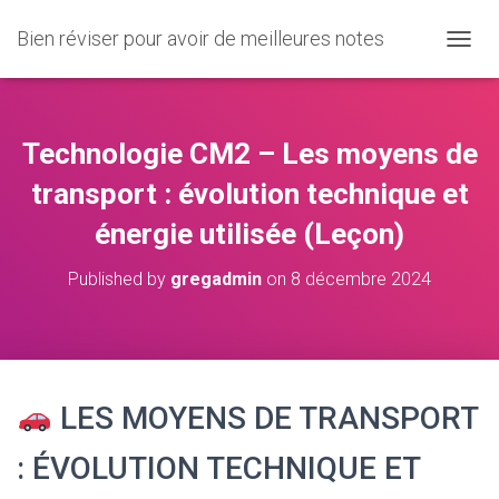
Bien réviser pour avoir de meilleures notes
O
U
V
R
I
Technologie CM2 – Les moyens de
R
/
transport : évolution technique et
F
énergie utilisée (Leçon)
E
R
M
Published by
gregadmin
on
8 décembre 2024
E
R
L
A
N
A
LES MOYENS DE TRANSPORT
V
I
: ÉVOLUTION TECHNIQUE ET
G
A