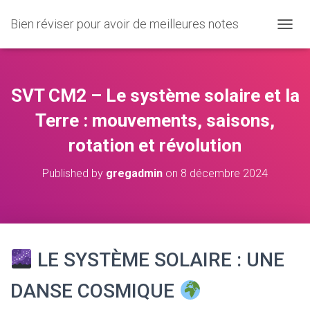
Bien réviser pour avoir de meilleures notes
O
U
V
R
I
SVT CM2 – Le système solaire et la
R
/
Terre : mouvements, saisons,
F
rotation et révolution
E
R
M
Published by
gregadmin
on
8 décembre 2024
E
R
L
A
N
A
LE SYSTÈME SOLAIRE : UNE
V
I
DANSE COSMIQUE
G
A