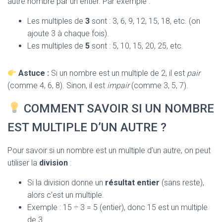
autre nombre par un entier. Par exemple :
T
I
O
Les multiples de
3
sont : 3, 6, 9, 12, 15, 18, etc. (on
N
ajoute 3 à chaque fois).
Les multiples de
5
sont : 5, 10, 15, 20, 25, etc.
Astuce :
Si un nombre est un multiple de 2, il est
pair
(comme 4, 6, 8). Sinon, il est
impair
(comme 3, 5, 7).
COMMENT SAVOIR SI UN NOMBRE
EST MULTIPLE D’UN AUTRE ?
Pour savoir si un nombre est un multiple d’un autre, on peut
utiliser la
division
:
Si la division donne un
résultat entier
(sans reste),
alors c’est un multiple.
Exemple : 15 ÷ 3 = 5 (entier), donc 15 est un multiple
de 3.