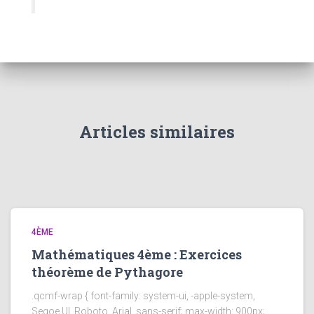
Articles similaires
4ÈME
Mathématiques 4ème : Exercices
théorème de Pythagore
.qcmf-wrap { font-family: system-ui, -apple-system,
Segoe UI, Roboto, Arial, sans-serif; max-width: 900px;