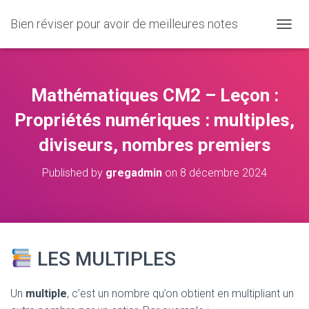
Bien réviser pour avoir de meilleures notes
O
U
V
R
I
Mathématiques CM2 – Leçon :
R
/
Propriétés numériques : multiples,
F
diviseurs, nombres premiers
E
R
M
Published by
gregadmin
on
8 décembre 2024
E
R
L
A
N
A
LES MULTIPLES
V
I
G
Un
multiple
, c’est un nombre qu’on obtient en multipliant un
A