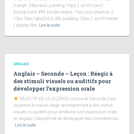
margin: 24px auto; padding: 16px; } .qcmf-card {
background: #fff; border-radius: 16px; box-shadow: 0
10px 30px rgba(0,0,0,.08); padding: 24px; } .qcmf-header
{ display:flex;
Lire la suite
ANGLAIS
Anglais – Seconde – Leçon : Réagir à
des stimuli visuels ou auditifs pour
développer l’expression orale
OBJECTIF DE LA LEÇON En classe de Seconde, il est
essentiel de savoir réagir spontanément à des stimuli
visuels ou auditifs pour améliorer son expression orale
en anglais. Cela permet de développer des compétences
Lire la suite