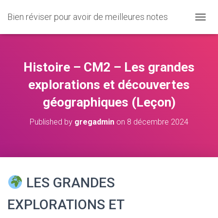
Bien réviser pour avoir de meilleures notes
O
U
V
R
I
Histoire – CM2 – Les grandes
R
/
explorations et découvertes
F
géographiques (Leçon)
E
R
M
Published by
gregadmin
on
8 décembre 2024
E
R
L
A
N
A
LES GRANDES
V
I
EXPLORATIONS ET
G
A