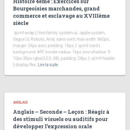
Histoire 4ème : Exercices sur
Bourgeoisies marchandes, grand
commerce et esclavage au XVIIIème
siècle
.qcmf-wrap { font-family: system-ui, -apple-system,
Segoe UI, Roboto, Arial, sans-serif; max-width: 860px;
margin: 24px auto; padding: 16px; } .qcmf-card {
background: #fff; border-radius: 16px; box-shadow: 0
10px 30px rgba(0,0,0,.08); padding: 24px; } .qcmf-header
{ display:flex;
Lire la suite
ANGLAIS
Anglais – Seconde – Leçon : Réagir à
des stimuli visuels ou auditifs pour
développer l’expression orale