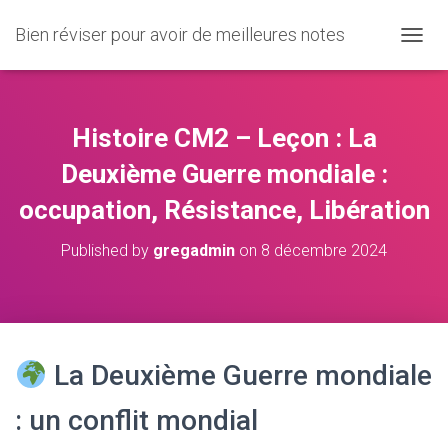
Bien réviser pour avoir de meilleures notes
O
U
V
R
I
Histoire CM2 – Leçon : La
R
/
Deuxième Guerre mondiale :
F
occupation, Résistance, Libération
E
R
M
Published by
gregadmin
on
8 décembre 2024
E
R
L
A
N
A
La Deuxième Guerre mondiale
V
I
: un conflit mondial
G
A