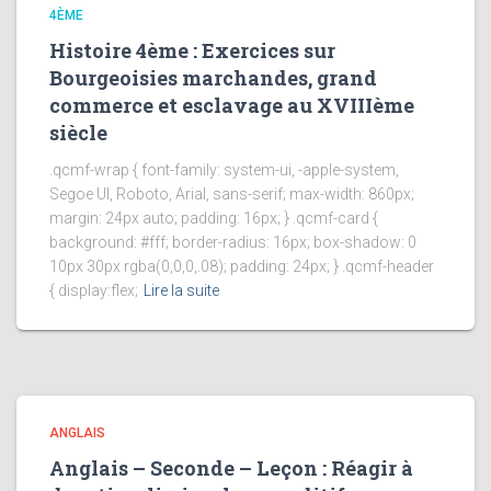
4ÈME
Histoire 4ème : Exercices sur
Bourgeoisies marchandes, grand
commerce et esclavage au XVIIIème
siècle
.qcmf-wrap { font-family: system-ui, -apple-system,
Segoe UI, Roboto, Arial, sans-serif; max-width: 860px;
margin: 24px auto; padding: 16px; } .qcmf-card {
background: #fff; border-radius: 16px; box-shadow: 0
10px 30px rgba(0,0,0,.08); padding: 24px; } .qcmf-header
{ display:flex;
Lire la suite
ANGLAIS
Anglais – Seconde – Leçon : Réagir à