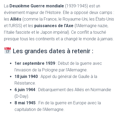
T
La
Deuxième Guerre mondiale
(1939-1945) est un
I
O
événement majeur de l’Histoire. Elle a opposé deux camps :
N
les
Alliés
(comme la France, le Royaume-Uni, les États-Unis
et l’URSS) et les
puissances de l’Axe
(l’Allemagne nazie,
l’Italie fasciste et le Japon impérial). Ce conflit a touché
presque tous les continents et a changé le monde à jamais.
Les grandes dates à retenir :
1er septembre 1939
: Début de la guerre avec
l’invasion de la Pologne par l’Allemagne.
18 juin 1940
: Appel du général de Gaulle à la
Résistance.
6 juin 1944
: Débarquement des Alliés en Normandie
(D-Day).
8 mai 1945
: Fin de la guerre en Europe avec la
capitulation de l’Allemagne.