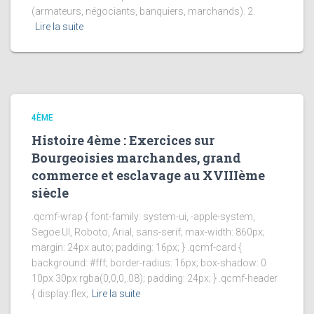
(armateurs, négociants, banquiers, marchands). 2.
Lire la suite
4ÈME
Histoire 4ème : Exercices sur
Bourgeoisies marchandes, grand
commerce et esclavage au XVIIIème
siècle
.qcmf-wrap { font-family: system-ui, -apple-system,
Segoe UI, Roboto, Arial, sans-serif; max-width: 860px;
margin: 24px auto; padding: 16px; } .qcmf-card {
background: #fff; border-radius: 16px; box-shadow: 0
10px 30px rgba(0,0,0,.08); padding: 24px; } .qcmf-header
{ display:flex;
Lire la suite