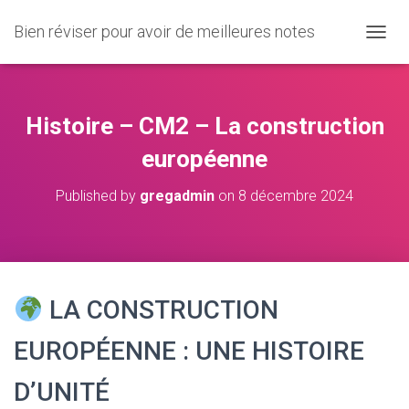
Bien réviser pour avoir de meilleures notes
O
U
V
R
I
Histoire – CM2 – La construction
R
/
européenne
F
E
Published by
gregadmin
on
8 décembre 2024
R
M
E
R
L
A
LA CONSTRUCTION
N
A
V
EUROPÉENNE : UNE HISTOIRE
I
G
D’UNITÉ
A