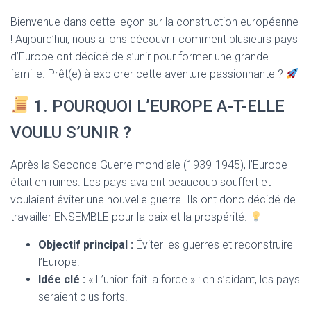
T
I
Bienvenue dans cette leçon sur la construction européenne
O
! Aujourd’hui, nous allons découvrir comment plusieurs pays
N
d’Europe ont décidé de s’unir pour former une grande
famille. Prêt(e) à explorer cette aventure passionnante ?
1. POURQUOI L’EUROPE A-T-ELLE
VOULU S’UNIR ?
Après la Seconde Guerre mondiale (1939-1945), l’Europe
était en ruines. Les pays avaient beaucoup souffert et
voulaient éviter une nouvelle guerre. Ils ont donc décidé de
travailler ENSEMBLE pour la paix et la prospérité.
Objectif principal :
Éviter les guerres et reconstruire
l’Europe.
Idée clé :
« L’union fait la force » : en s’aidant, les pays
seraient plus forts.