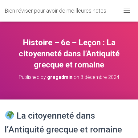
Bien réviser pour avoir de meilleures notes
O
U
V
R
I
Histoire – 6e – Leçon : La
R
/
citoyenneté dans l’Antiquité
F
grecque et romaine
E
R
M
Published by
gregadmin
on
8 décembre 2024
E
R
L
A
N
A
La citoyenneté dans
V
I
l’Antiquité grecque et romaine
G
A