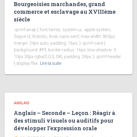
Bourgeoisies marchandes, grand
commerce et esclavage au XVIIIème
siècle
.qcmf-wrap { font-family: system-ui, -apple-system,
Segoe UI, Roboto, Arial, sans-serif; max-width: 860px;
margin: 24px auto; padding: 16px; } .qcmf-card {
background: #fff; border-radius: 16px; box-shadow: 0
10px 30px rgba(0,0,0,.08); padding: 24px; } .qcmf-header
{ display:flex;
Lire la suite
ANGLAIS
Anglais – Seconde – Leçon : Réagir à
des stimuli visuels ou auditifs pour
développer l’expression orale