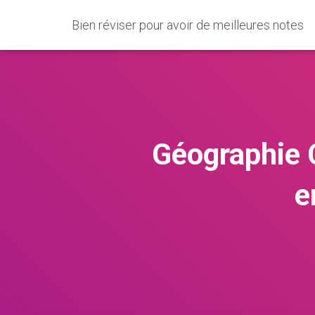
Bien réviser pour avoir de meilleures notes
Géographie C
e