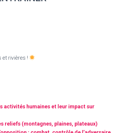
 et rivières !
s activités humaines et leur impact sur
 reliefs (montagnes, plaines, plateaux)
’opposition : combat, contrôle de l’adversaire