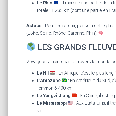
Le Rhin
: Il marque une partie de la 
totale : 1 233 km (dont une partie en Fra
Astuce :
Pour les retenir, pense à cette phra
(Loire, Seine, Rhône, Garonne, Rhin).
LES GRANDS FLEUV
Voyageons maintenant à travers le monde pour
Le Nil
: En Afrique, c’est le plus lon
L’Amazone
: En Amérique du Sud, c’e
: environ 6 400 km.
Le Yangzi Jiang
: En Chine, il est l
Le Mississippi
: Aux États-Unis, il t
km.