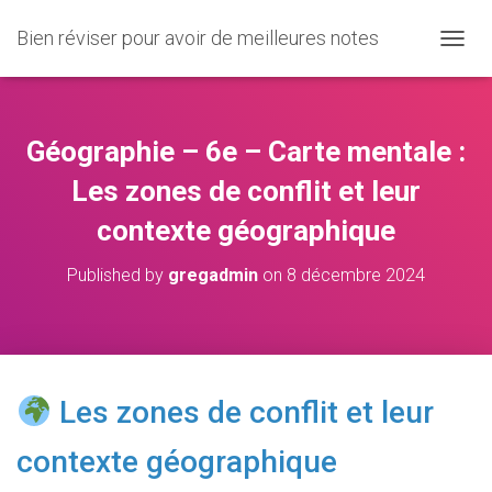
Bien réviser pour avoir de meilleures notes
O
U
V
R
I
Géographie – 6e – Carte mentale :
R
/
Les zones de conflit et leur
F
contexte géographique
E
R
M
Published by
gregadmin
on
8 décembre 2024
E
R
L
A
N
A
Les zones de conflit et leur
V
I
contexte géographique
G
A