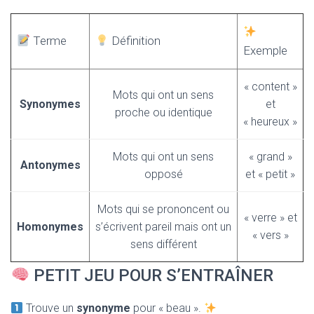
Terme
Définition
Exemple
« content »
Mots qui ont un sens
Synonymes
et
proche ou identique
« heureux »
Mots qui ont un sens
« grand »
Antonymes
opposé
et « petit »
Mots qui se prononcent ou
« verre » et
Homonymes
s’écrivent pareil mais ont un
« vers »
sens différent
PETIT JEU POUR S’ENTRAÎNER
Trouve un
synonyme
pour « beau ».