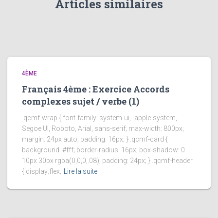
Articles similaires
4ÈME
Français 4ème : Exercice Accords
complexes sujet / verbe (1)
.qcmf-wrap { font-family: system-ui, -apple-system,
Segoe UI, Roboto, Arial, sans-serif; max-width: 800px;
margin: 24px auto; padding: 16px; } .qcmf-card {
background: #fff; border-radius: 16px; box-shadow: 0
10px 30px rgba(0,0,0,.08); padding: 24px; } .qcmf-header
{ display:flex;
Lire la suite