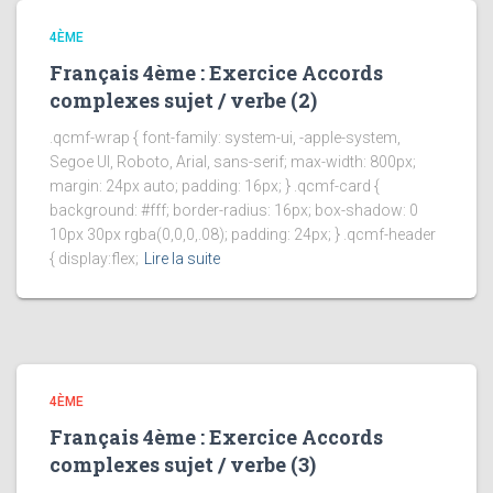
4ÈME
Français 4ème : Exercice Accords
complexes sujet / verbe (2)
.qcmf-wrap { font-family: system-ui, -apple-system,
Segoe UI, Roboto, Arial, sans-serif; max-width: 800px;
margin: 24px auto; padding: 16px; } .qcmf-card {
background: #fff; border-radius: 16px; box-shadow: 0
10px 30px rgba(0,0,0,.08); padding: 24px; } .qcmf-header
{ display:flex;
Lire la suite
4ÈME
Français 4ème : Exercice Accords
complexes sujet / verbe (3)