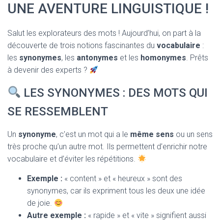
T
UNE AVENTURE LINGUISTIQUE !
I
O
N
Salut les explorateurs des mots ! Aujourd’hui, on part à la
découverte de trois notions fascinantes du
vocabulaire
:
les
synonymes
, les
antonymes
et les
homonymes
. Prêts
à devenir des experts ?
LES SYNONYMES : DES MOTS QUI
SE RESSEMBLENT
Un
synonyme
, c’est un mot qui a le
même sens
ou un sens
très proche qu’un autre mot. Ils permettent d’enrichir notre
vocabulaire et d’éviter les répétitions.
Exemple :
« content » et « heureux » sont des
synonymes, car ils expriment tous les deux une idée
de joie.
Autre exemple :
« rapide » et « vite » signifient aussi