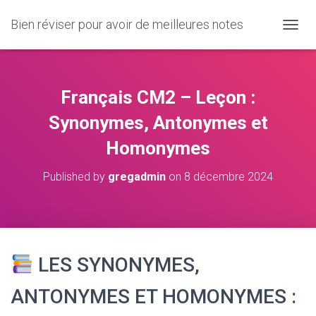
Bien réviser pour avoir de meilleures notes
O
U
V
R
I
Français CM2 – Leçon :
R
/
Synonymes, Antonymes et
F
Homonymes
E
R
M
Published by
gregadmin
on
8 décembre 2024
E
R
L
A
N
A
LES SYNONYMES,
V
I
ANTONYMES ET HOMONYMES :
G
A