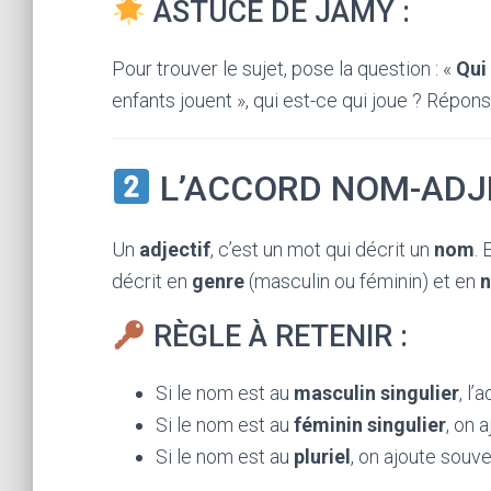
ASTUCE DE JAMY :
Pour trouver le sujet, pose la question : «
Qui
enfants jouent », qui est-ce qui joue ? Répons
L’ACCORD NOM-ADJ
Un
adjectif
, c’est un mot qui décrit un
nom
. 
décrit en
genre
(masculin ou féminin) et en
RÈGLE À RETENIR :
Si le nom est au
masculin singulier
, l’
Si le nom est au
féminin singulier
, on 
Si le nom est au
pluriel
, on ajoute souv