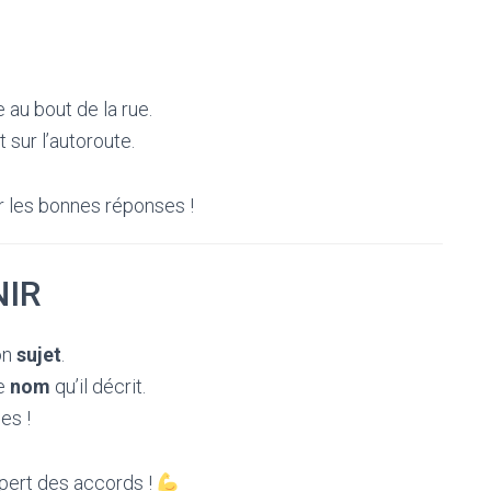
 au bout de la rue.
 sur l’autoroute.
r les bonnes réponses !
NIR
on
sujet
.
le
nom
qu’il décrit.
es !
xpert des accords !