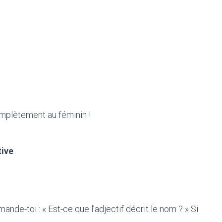
omplètement au féminin !
tive
.
mande-toi : « Est-ce que l’adjectif décrit le nom ? » Si