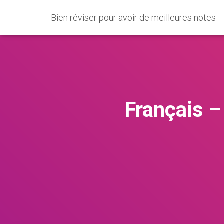
Bien réviser pour avoir de meilleures notes
Français –