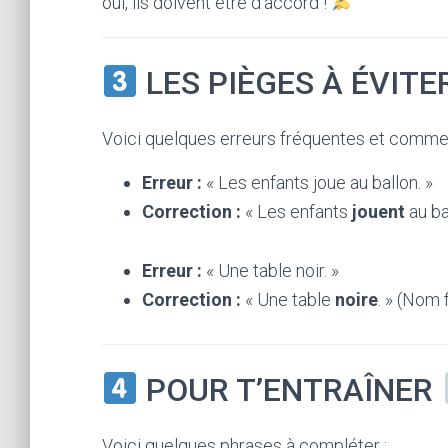
oui, ils doivent être d’accord !
LES PIÈGES À ÉVIT
Voici quelques erreurs fréquentes et comment
Erreur :
« Les enfants joue au ballon. »
Correction :
« Les enfants
jouent
au bal
Erreur :
« Une table noir. »
Correction :
« Une table
noire
. » (Nom 
POUR T’ENTRAÎNER
Voici quelques phrases à compléter :