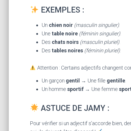
EXEMPLES :
Un
chien noir
(masculin singulier)
.
Une
table noire
(féminin singulier)
.
Des
chats noirs
(masculin pluriel)
.
Des
tables noires
(féminin pluriel)
.
Attention : Certains adjectifs changent c
Un garçon
gentil
→ Une fille
gentille
.
Un homme
sportif
→ Une femme
spor
ASTUCE DE JAMY :
Pour vérifier si un adjectif s’accorde bien, de