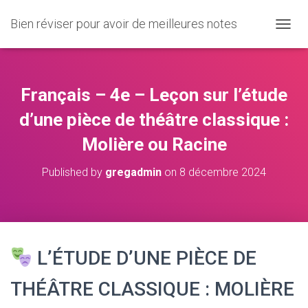
Bien réviser pour avoir de meilleures notes
O
U
V
R
I
Français – 4e – Leçon sur l’étude
R
/
d’une pièce de théâtre classique :
F
Molière ou Racine
E
R
M
Published by
gregadmin
on
8 décembre 2024
E
R
L
A
N
A
L’ÉTUDE D’UNE PIÈCE DE
V
I
THÉÂTRE CLASSIQUE : MOLIÈRE
G
A