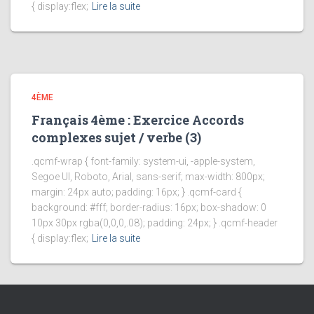
{ display:flex;
Lire la suite
4ÈME
Français 4ème : Exercice Accords
complexes sujet / verbe (3)
.qcmf-wrap { font-family: system-ui, -apple-system,
Segoe UI, Roboto, Arial, sans-serif; max-width: 800px;
margin: 24px auto; padding: 16px; } .qcmf-card {
background: #fff; border-radius: 16px; box-shadow: 0
10px 30px rgba(0,0,0,.08); padding: 24px; } .qcmf-header
{ display:flex;
Lire la suite