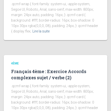
.qcmf-wrap { font-family: system-ui, -apple-system,
Segoe UI, Roboto, Arial, sans-serif; max-width: 800px;
margin: 24px auto; padding: 16px; } .qcmf-card {
background: #fff; border-radius: 16px; box-shadow: 0
10px 30px rgba(0,0,0,.08); padding: 24px; } .qcmf-header
{ display:flex;
Lire la suite
4ÈME
Français 4ème : Exercice Accords
complexes sujet / verbe (2)
.qcmf-wrap { font-family: system-ui, -apple-system,
Segoe UI, Roboto, Arial, sans-serif; max-width: 800px;
margin: 24px auto; padding: 16px; } .qcmf-card {
background: #fff; border-radius: 16px; box-shadow: 0
10px 30px rgba(0,0,0,.08); padding: 24px; } .qcmf-header