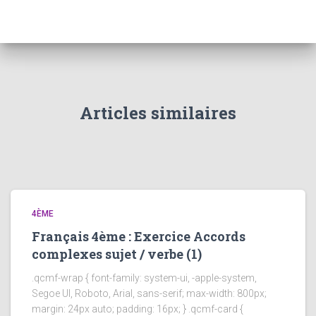
Articles similaires
4ÈME
Français 4ème : Exercice Accords
complexes sujet / verbe (1)
.qcmf-wrap { font-family: system-ui, -apple-system,
Segoe UI, Roboto, Arial, sans-serif; max-width: 800px;
margin: 24px auto; padding: 16px; } .qcmf-card {