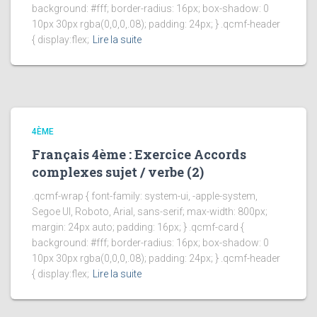
background: #fff; border-radius: 16px; box-shadow: 0
10px 30px rgba(0,0,0,.08); padding: 24px; } .qcmf-header
{ display:flex;
Lire la suite
4ÈME
Français 4ème : Exercice Accords
complexes sujet / verbe (2)
.qcmf-wrap { font-family: system-ui, -apple-system,
Segoe UI, Roboto, Arial, sans-serif; max-width: 800px;
margin: 24px auto; padding: 16px; } .qcmf-card {
background: #fff; border-radius: 16px; box-shadow: 0
10px 30px rgba(0,0,0,.08); padding: 24px; } .qcmf-header
{ display:flex;
Lire la suite