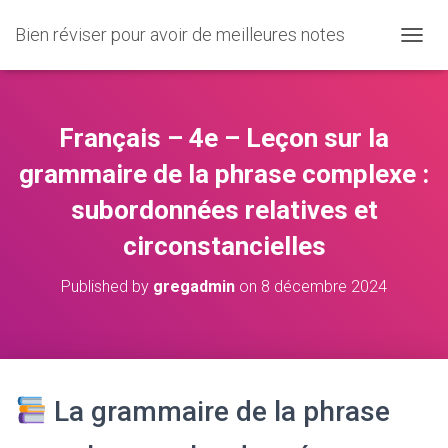
Bien réviser pour avoir de meilleures notes
O
U
V
R
I
Français – 4e – Leçon sur la
R
/
grammaire de la phrase complexe :
F
subordonnées relatives et
E
R
circonstancielles
M
E
R
Published by
gregadmin
on
8 décembre 2024
L
A
N
A
V
I
La grammaire de la phrase
G
A