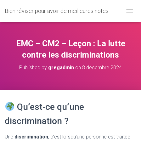
Bien réviser pour avoir de meilleures notes
O
U
V
R
I
EMC – CM2 – Leçon : La lutte
R
/
contre les discriminations
F
E
Published by
gregadmin
on
8 décembre 2024
R
M
E
R
L
A
Qu’est-ce qu’une
N
A
V
discrimination ?
I
G
A
Une
discrimination
, c’est lorsqu’une personne est traitée