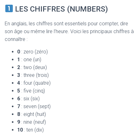
T
I
LES CHIFFRES (NUMBERS)
O
N
En anglais, les chiffres sont essentiels pour compter, dire
son âge ou même lire l’heure. Voici les principaux chiffres à
connaître :
0
: zero (zéro)
1
: one (un)
2
: two (deux)
3
: three (trois)
4
: four (quatre)
5
: five (cinq)
6
: six (six)
7
: seven (sept)
8
: eight (huit)
9
: nine (neuf)
10
: ten (dix)