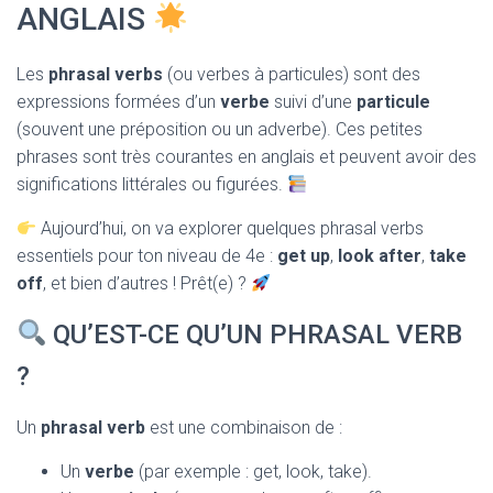
T
ANGLAIS
I
O
N
Les
phrasal verbs
(ou verbes à particules) sont des
expressions formées d’un
verbe
suivi d’une
particule
(souvent une préposition ou un adverbe). Ces petites
phrases sont très courantes en anglais et peuvent avoir des
significations littérales ou figurées.
Aujourd’hui, on va explorer quelques phrasal verbs
essentiels pour ton niveau de 4e :
get up
,
look after
,
take
off
, et bien d’autres ! Prêt(e) ?
QU’EST-CE QU’UN PHRASAL VERB
?
Un
phrasal verb
est une combinaison de :
Un
verbe
(par exemple : get, look, take).