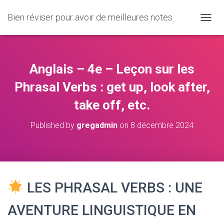
Bien réviser pour avoir de meilleures notes
O
U
V
R
I
Anglais – 4e – Leçon sur les
R
/
Phrasal Verbs : get up, look after,
F
take off, etc.
E
R
M
Published by
gregadmin
on
8 décembre 2024
E
R
L
A
N
A
LES PHRASAL VERBS : UNE
V
I
AVENTURE LINGUISTIQUE EN
G
A