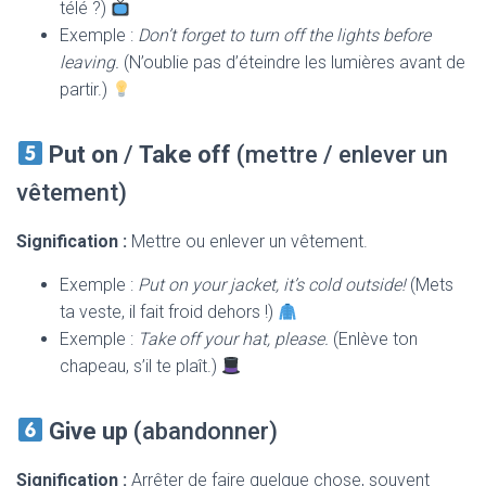
télé ?)
Exemple :
Don’t forget to turn off the lights before
leaving.
(N’oublie pas d’éteindre les lumières avant de
partir.)
Put on
/
Take off
(mettre / enlever un
vêtement)
Signification :
Mettre ou enlever un vêtement.
Exemple :
Put on your jacket, it’s cold outside!
(Mets
ta veste, il fait froid dehors !)
Exemple :
Take off your hat, please.
(Enlève ton
chapeau, s’il te plaît.)
Give up
(abandonner)
Signification :
Arrêter de faire quelque chose, souvent