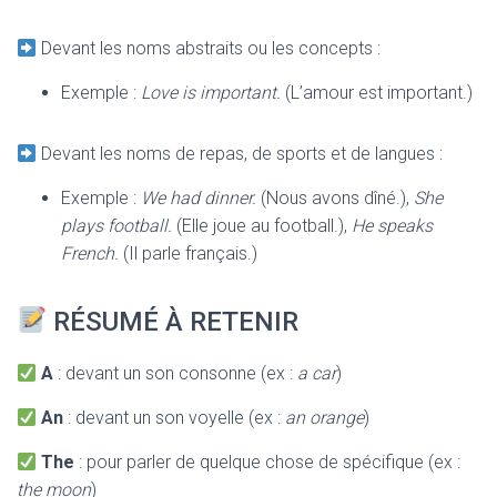
Devant les noms abstraits ou les concepts :
Exemple :
Love is important.
(L’amour est important.)
Devant les noms de repas, de sports et de langues :
Exemple :
We had dinner.
(Nous avons dîné.),
She
plays football.
(Elle joue au football.),
He speaks
French.
(Il parle français.)
RÉSUMÉ À RETENIR
A
: devant un son consonne (ex :
a car
)
An
: devant un son voyelle (ex :
an orange
)
The
: pour parler de quelque chose de spécifique (ex :
the moon
)