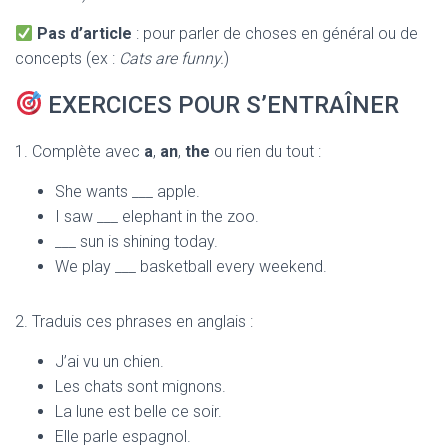
Pas d’article
: pour parler de choses en général ou de
concepts (ex :
Cats are funny.
)
EXERCICES POUR S’ENTRAÎNER
1. Complète avec
a
,
an
,
the
ou rien du tout :
She wants ___ apple.
I saw ___ elephant in the zoo.
___ sun is shining today.
We play ___ basketball every weekend.
2. Traduis ces phrases en anglais :
J’ai vu un chien.
Les chats sont mignons.
La lune est belle ce soir.
Elle parle espagnol.