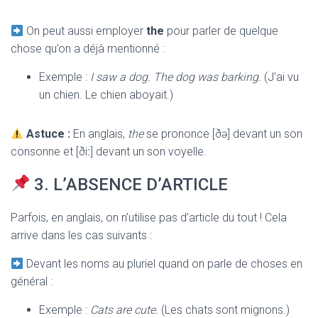
On peut aussi employer
the
pour parler de quelque
chose qu’on a déjà mentionné :
Exemple :
I saw a dog. The dog was barking.
(J’ai vu
un chien. Le chien aboyait.)
Astuce :
En anglais,
the
se prononce [ðə] devant un son
consonne et [ðiː] devant un son voyelle.
3. L’ABSENCE D’ARTICLE
Parfois, en anglais, on n’utilise pas d’article du tout ! Cela
arrive dans les cas suivants :
Devant les noms au pluriel quand on parle de choses en
général :
Exemple :
Cats are cute.
(Les chats sont mignons.)