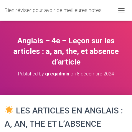
Bien réviser pour avoir de meilleures notes
O
U
V
R
I
Anglais – 4e – Leçon sur les
R
/
articles : a, an, the, et absence
F
d’article
E
R
M
Published by
gregadmin
on
8 décembre 2024
E
R
L
A
N
A
LES ARTICLES EN ANGLAIS :
V
I
A, AN, THE ET L’ABSENCE
G
A