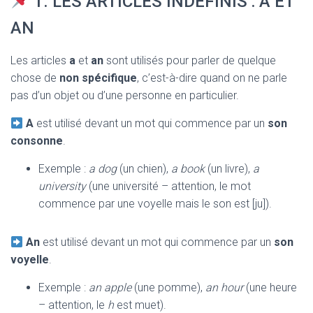
1. LES ARTICLES INDÉFINIS : A ET
AN
Les articles
a
et
an
sont utilisés pour parler de quelque
chose de
non spécifique
, c’est-à-dire quand on ne parle
pas d’un objet ou d’une personne en particulier.
A
est utilisé devant un mot qui commence par un
son
consonne
.
Exemple :
a dog
(un chien),
a book
(un livre),
a
university
(une université – attention, le mot
commence par une voyelle mais le son est [ju]).
An
est utilisé devant un mot qui commence par un
son
voyelle
.
Exemple :
an apple
(une pomme),
an hour
(une heure
– attention, le
h
est muet).