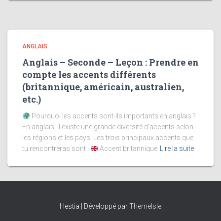
ANGLAIS
Anglais – Seconde – Leçon : Prendre en
compte les accents différents
(britannique, américain, australien,
etc.)
Pourquoi les accents sont-ils importants en anglais ?
En anglais, il existe une grande diversité d’accents selon
les régions et les pays. Les trois principaux accents que
tu rencontreras sont :
Accent britannique
Lire la suite
Hestia | Développé par
ThemeIsle