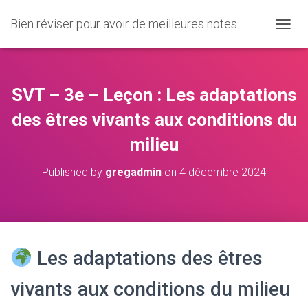
Bien réviser pour avoir de meilleures notes
O
U
V
R
I
SVT – 3e – Leçon : Les adaptations
R
/
des êtres vivants aux conditions du
F
milieu
E
R
M
Published by
gregadmin
on
4 décembre 2024
E
R
L
A
N
A
Les adaptations des êtres
V
I
vivants aux conditions du milieu
G
A