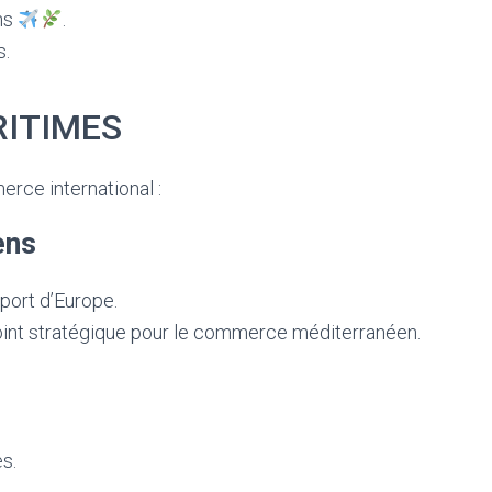
ns
.
s.
RITIMES
erce international :
ens
port d’Europe.
point stratégique pour le commerce méditerranéen.
s.