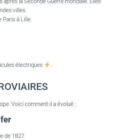
 après la Seconde Guerre mondiale. Elles
des villes.
Paris à Lille.
hicules électriques
.
ROVIAIRES
ope. Voici comment il a évolué :
fer
te de 1827.