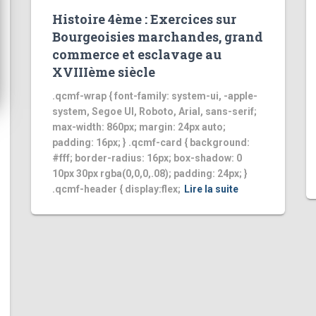
Histoire 4ème : Exercices sur
Bourgeoisies marchandes, grand
commerce et esclavage au
XVIIIème siècle
.qcmf-wrap { font-family: system-ui, -apple-
system, Segoe UI, Roboto, Arial, sans-serif;
max-width: 860px; margin: 24px auto;
padding: 16px; } .qcmf-card { background:
#fff; border-radius: 16px; box-shadow: 0
10px 30px rgba(0,0,0,.08); padding: 24px; }
.qcmf-header { display:flex;
Lire la suite