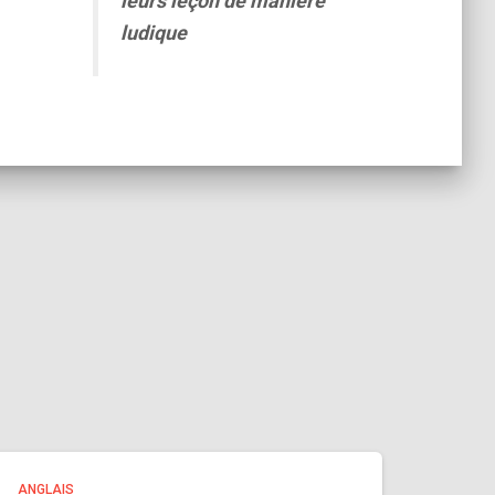
leurs leçon de manière
ludique
ANGLAIS