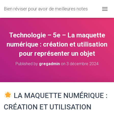
Bien réviser pour avoir de meilleures notes
O
U
V
R
I
Technologie – 5e – La maquette
R
/
numérique : création et utilisation
F
pour représenter un objet
E
R
M
Published by
gregadmin
on
3 décembre 2024
E
R
L
A
N
A
LA MAQUETTE NUMÉRIQUE :
V
I
CRÉATION ET UTILISATION
G
A