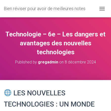
Bien réviser pour avoir de meilleures notes
O
U
V
R
I
Technologie – 6e – Les dangers et
R
/
avantages des nouvelles
F
technologies
E
R
M
Published by
gregadmin
on
8 décembre 2024
E
R
L
A
N
A
LES NOUVELLES
V
I
TECHNOLOGIES : UN MONDE
G
A