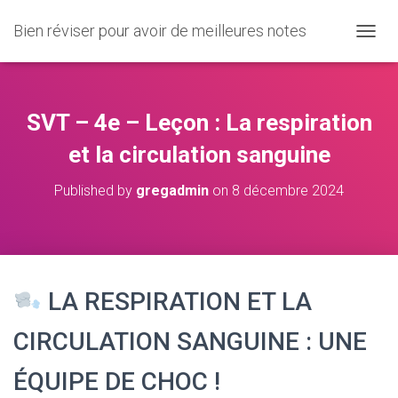
Bien réviser pour avoir de meilleures notes
O
U
V
R
I
SVT – 4e – Leçon : La respiration
R
/
et la circulation sanguine
F
E
Published by
gregadmin
on
8 décembre 2024
R
M
E
R
L
A
LA RESPIRATION ET LA
N
A
V
CIRCULATION SANGUINE : UNE
I
G
ÉQUIPE DE CHOC !
A