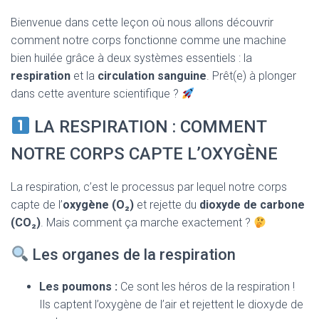
T
I
Bienvenue dans cette leçon où nous allons découvrir
O
comment notre corps fonctionne comme une machine
N
bien huilée grâce à deux systèmes essentiels : la
respiration
et la
circulation sanguine
. Prêt(e) à plonger
dans cette aventure scientifique ?
LA RESPIRATION : COMMENT
NOTRE CORPS CAPTE L’OXYGÈNE
La respiration, c’est le processus par lequel notre corps
capte de l’
oxygène (O₂)
et rejette du
dioxyde de carbone
(CO₂)
. Mais comment ça marche exactement ?
Les organes de la respiration
Les poumons :
Ce sont les héros de la respiration !
Ils captent l’oxygène de l’air et rejettent le dioxyde de